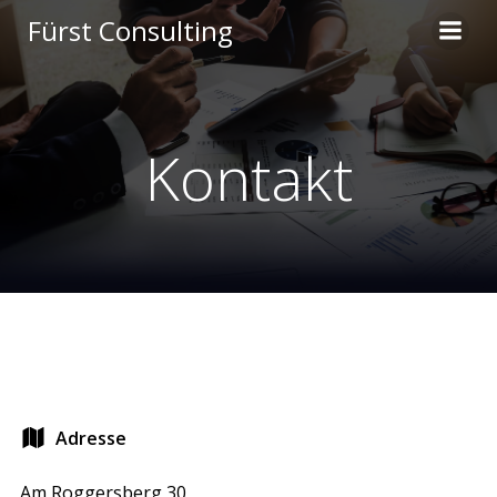
Zum
Fürst Consulting
Inhalt
springen
Kontakt
Adresse
Am Roggersberg 30